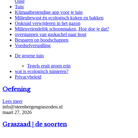
Oase
Tuin
Klimaatbestendige app voor je tuin
Milieubewust én ecologisch koken en bakken
Onkruid verwijderen in het gazon
Milieuvriendelijk schoonmaken, Hoe doe je dat?
overstappen van gaskachel naar hout
Besparen op boodschappen
Voedselverspilling
De groene tuin
Tegels eruit groen erin
wat is ecologisch tuinieren?
Privacybeleid
Oefening
Lees meer
info@steenbergengraszoden.nl
maart 27, 2026
Graszaad | de soorten