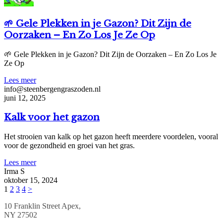
🌱 Gele Plekken in je Gazon? Dit Zijn de
Oorzaken – En Zo Los Je Ze Op
🌱 Gele Plekken in je Gazon? Dit Zijn de Oorzaken – En Zo Los Je
Ze Op
Lees meer
info@steenbergengraszoden.nl
juni 12, 2025
Kalk voor het gazon
Het strooien van kalk op het gazon heeft meerdere voordelen, vooral
voor de gezondheid en groei van het gras.
Lees meer
Irma S
oktober 15, 2024
Berichten
1
2
3
4
>
paginering
10 Franklin Street Apex,
NY 27502