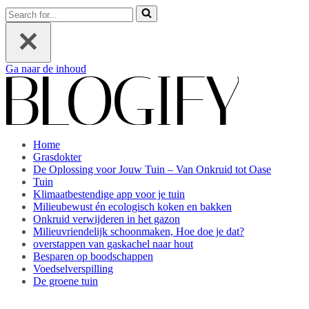
Zoeken
naar...
Ga naar de inhoud
Home
Grasdokter
De Oplossing voor Jouw Tuin – Van Onkruid tot Oase
Tuin
Klimaatbestendige app voor je tuin
Milieubewust én ecologisch koken en bakken
Onkruid verwijderen in het gazon
Milieuvriendelijk schoonmaken, Hoe doe je dat?
overstappen van gaskachel naar hout
Besparen op boodschappen
Voedselverspilling
De groene tuin